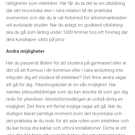
rättigheter som elektriker. Här får du ta del av en utbildning
där det teoretiska sker i nära relation till de praktiska
momenten och där du är väl förbered för arbetsmarknaden
vid avslutade studier. När du avlagt en godkänd utbildning
ska du gå som lärling under 1600 timmar hos ett företag där
dina kunskaper sätts på prov.
Andra möjligheter
Har du passerat åldern för att studera på gymnasiet eller är
det så att Komvux i din kommun eller i nära anslutning inte
erbjuder dig att studera till elektriker? Det finns andra vägar
att gå för dig. Yrkeshögskolan är en sån möjlighet. Här
samlas yrkesutbildningar som du kan ansöka till som gör dig
redo för yrkeslivet. Arbetsförmedlingen är också detta en
möjlighet. Det finns ett flertal möjliga vägar att gå. När du
slutligen klarat samtliga moment inom det teoretiska och
det praktiska är du redo för att axla rollen som elektriker och
du kan börja dra kablar och utföra installationer. Detta är ett