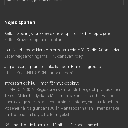
Nöjes spalten
Källor: Goslings lönekrav sätter stopp för Barbie-uppföljare
Källor: Kraven stoppar uppföljaren
Henrik Johnsson klar som programledare för Radio Aftonbladet
Leder helgsändningarna: ”Fruktansvärt roligt”
Jag önskar jag kunde bli lika kär som Bianca Ingrosso
HELLE SCHUNNESSON Hur orkar hon?
Intressant och kul – men för mycket skryt
FILMRECENSION. Regissören Karin af Klintberg och producenten
Teresa Alldén har lyckats få hjärnan bakom Trustorhärvan och
andra viktiga spelare att berätta sina versioner, efter att Joachim
Posener hållit sig undan i 30 år. Man tappar hakan – men kanske
har Posener fått styra lite för mycket.
Så friade Bonde-Rasmus till Nathalie: ”Trodde mig inte”