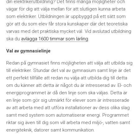
din elektrikerutbildning? Det finns många möjligheter och
vägar för dig att välja mellan för att slutligen kunna arbeta
som elektriker. Utbildningen är uppbyggd på ett sätt som
gör att du som elev får stora kunskaper där det teoretiska
varvas med det praktiska mycket väl. Vid avslutad utbildning
ska du
avlägga 1600 timmar som lärling
.
Val av gymnasielinje
Redan på gymnasiet finns möjligheten att välja att utbilda sig
till elektriker. Stundar det val av gymnasium samt linje är det
ett perfekt tillfälle att redan nu välja att utbilda dig till detta
om du känner att detta är något du är intresserad av. El- och
energiprogrammet är då den linje som ska väljas. Detta är
en linje som gör sig utmärkt för elever som är intresserade
av att arbeta med att utföra installationer av dess olika slag
samt med system som automatiserar energi. Programmet
riktar sig även till dig som vill arbeta med miljö-, vatten samt
energiteknik, datorer samt kommunikation.