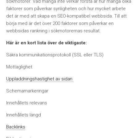
sökmotorer.
Vad m
å
nga inte verkar förstå är hur m
å
nga olika
faktorer som p
å
verkar synligheten och hur mycket arbete
det är med att skapa en SEO-kompatibel webbsida.
Till att
börja med är det över 200 faktorer som p
å
verkar en
webbsidas rankning i sökmotorernas resultat.
Här är en kort lista över de viktigaste:
Säkra kommunikationsprotokoll (SSL eller TLS)
Mottaglighet
Uppladdningshastighet av sidan
Schemamarkeringar
Inneh
å
llets relevans
Inneh
å
llets lä
ngd
Backlinks