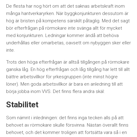
De flesta har nog hört om att det saknas arbetskraft inom
många hantverkaryrken. När byggkonjunkturen dessutom är
hög är bristen på kompetens särskilt påtaglig. Med det sagt
bör efterfrågan på rörmokare inte svänga allt för mycket
med konjunkturen. Ledningar kommer ändå att behöva
underhållas eller omarbetas, oavsett om nybyggen sker eller
inte.
Trots den höga efterfrågan är alltså tillgången på rörmokare
ganska låg. En hög efterfrågan och låg tillgång har lett till allt
bättre arbetsvillkor för yrkesgruppen (inte minst högre
löner). Men goda arbetsvillkor är bara en anledning till att
börja jobba inom VVS. Det finns flera andra skäl:
Stabilitet
Som nämnt i inledningen: det finns inga tecken alls på att
behovet av rörmokare skulle försvinna. Nästan överallt finns
behovet, och det kommer troligen att fortsätta vara så i en