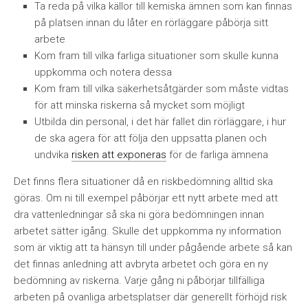
Ta reda på vilka källor till kemiska ämnen som kan finnas
på platsen innan du låter en rörläggare påbörja sitt
arbete
Kom fram till vilka farliga situationer som skulle kunna
uppkomma och notera dessa
Kom fram till vilka säkerhetsåtgärder som måste vidtas
för att minska riskerna så mycket som möjligt
Utbilda din personal, i det här fallet din rörläggare, i hur
de ska agera för att följa den uppsatta planen och
undvika
risken att exponeras
för de farliga ämnena
Det finns flera situationer då en riskbedömning alltid ska
göras. Om ni till exempel påbörjar ett nytt arbete med att
dra vattenledningar så ska ni göra bedömningen innan
arbetet sätter igång. Skulle det uppkomma ny information
som är viktig att ta hänsyn till under pågående arbete så kan
det finnas anledning att avbryta arbetet och göra en ny
bedömning av riskerna. Varje gång ni påbörjar tillfälliga
arbeten på ovanliga arbetsplatser där generellt förhöjd risk