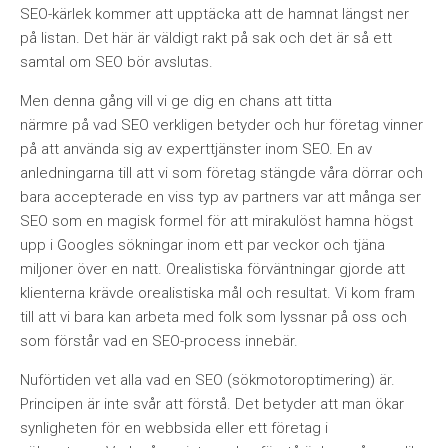
SEO-kärlek kommer att upptäcka att de hamnat längst ner
på listan.
Det h
är är väldigt rakt på sak och det är så ett
samtal om SEO bör avslutas.
Men denna g
å
ng vill vi ge dig en chans att titta
nä
rmre p
å vad SEO verkligen betyder och hur företag vinner
på att använda sig av experttjänster inom SEO.
En av
anledningarna till att vi som företag stä
ngde v
å
ra d
örrar och
bara accepterade en viss typ av partners var att m
å
nga ser
SEO som en magisk formel för att mirakulöst hamna högst
upp i Googles sökningar inom ett par veckor och tjäna
miljoner över en natt. Orealistiska förväntningar gjorde att
klienterna krävde orealistiska m
å
l och resultat. Vi kom fram
till att vi bara kan arbeta med folk som lyssnar på oss och
som först
å
r vad en SEO-process innebär.
Nuf
örtiden vet alla vad en SEO (sökmotoroptimering) är.
Principen är inte sv
å
r att först
å
. Det betyder att man ökar
synligheten för en webbsida eller ett företag i