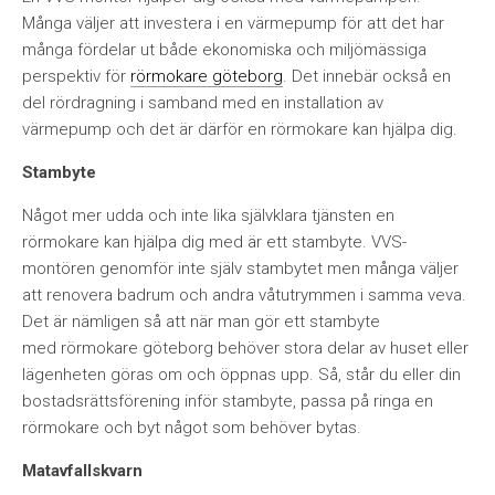
Många väljer att investera i en värmepump för att det har
många fördelar ut både ekonomiska och miljömässiga
perspektiv för
rörmokare göteborg
. Det innebär också en
del rördragning i samband med en installation av
värmepump och det är därför en rörmokare kan hjälpa dig.
Stambyte
Något mer udda och inte lika självklara tjänsten en
rörmokare kan hjälpa dig med är ett stambyte. VVS-
montören genomför inte själv stambytet men många väljer
att renovera badrum och andra våtutrymmen i samma veva.
Det är nämligen så att när man gör ett stambyte
med rörmokare göteborg behöver stora delar av huset eller
lägenheten göras om och öppnas upp. Så, står du eller din
bostadsrättsförening inför stambyte, passa på ringa en
rörmokare och byt något som behöver bytas.
Matavfallskvarn