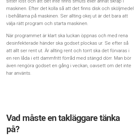
sitter löst och att det inte finns smuts eller annat skräp i
maskinen. Efter det kolla så att det finns disk och sköljmedel
i behållarna på maskinen. Ser allting okej ut är det bara att
välja rätt program och starta maskinen.
När programmet är klart ska luckan öppnas och med rena
desinfekterade händer ska godset plockas ur. Se efter så
att allt ser rent ut. Är allting rent och torrt ska det förvaras i
en ren låda i ett dammfritt förråd med stängd dörr. Man bör
även rengöra godset en gång i veckan, oavsett om det inte
har använts.
Vad måste en takläggare tänka
på?