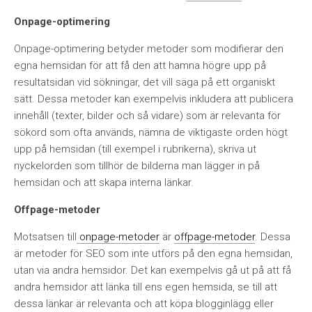
Onpage-optimering
Onpage-optimering betyder metoder som modifierar den
egna hemsidan för att få den att hamna högre upp på
resultatsidan vid sökningar, det vill säga på ett organiskt
sätt. Dessa metoder kan exempelvis inkludera att publicera
innehåll (texter, bilder och så vidare) som är relevanta för
sökord som ofta används, nämna de viktigaste orden högt
upp på hemsidan (till exempel i rubrikerna), skriva ut
nyckelorden som tillhör de bilderna man lägger in på
hemsidan och att skapa interna länkar.
Offpage-metoder
Motsatsen till
onpage-metoder
är
offpage-metoder
. Dessa
är metoder för SEO som inte utförs på den egna hemsidan,
utan via andra hemsidor. Det kan exempelvis gå ut på att få
andra hemsidor att länka till ens egen hemsida, se till att
dessa länkar är relevanta och att köpa blogginlägg eller