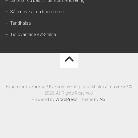
Så lånar du bäst till din köksrenovering
Så renoverar du badrummet
Tandhälsa
Tio oväntade VVS-fakta
Fynda rörmokare här! Köksrenovering i Stockholm är nu enkelt! ©
2026. All Rights Reserved.
Powered by
WordPress
. Theme by
Alx
.