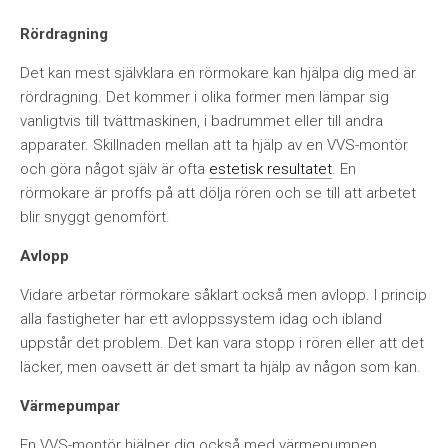
Rördragning
Det kan mest självklara en rörmokare kan hjälpa dig med är
rördragning. Det kommer i olika former men lämpar sig
vanligtvis till tvättmaskinen, i badrummet eller till andra
apparater. Skillnaden mellan att ta hjälp av en VVS-montör
och göra något själv är ofta
estetisk resultatet
. En
rörmokare är proffs på att dölja rören och se till att arbetet
blir snyggt genomfört.
Avlopp
Vidare arbetar rörmokare såklart också men avlopp. I princip
alla fastigheter har ett avloppssystem idag och ibland
uppstår det problem. Det kan vara stopp i rören eller att det
läcker, men oavsett är det smart ta hjälp av någon som kan.
Värmepumpar
En VVS-montör hjälper dig också med värmepumpen.