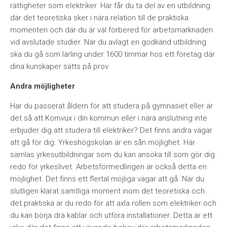
rättigheter som elektriker. Här får du ta del av en utbildning
där det teoretiska sker i nära relation till de praktiska
momenten och där du är väl förbered för arbetsmarknaden
vid avslutade studier. När du avlagt en godkänd utbildning
ska du gå som lärling under 1600 timmar hos ett företag där
dina kunskaper sätts på prov.
Andra möjligheter
Har du passerat åldern för att studera på gymnasiet eller är
det så att Komvux i din kommun eller i nära anslutning inte
erbjuder dig att studera till elektriker? Det finns andra vägar
att gå för dig. Yrkeshögskolan är en sån möjlighet. Här
samlas yrkesutbildningar som du kan ansöka till som gör dig
redo för yrkeslivet. Arbetsförmedlingen är också detta en
möjlighet. Det finns ett flertal möjliga vägar att gå. När du
slutligen klarat samtliga moment inom det teoretiska och
det praktiska är du redo för att axla rollen som elektriker och
du kan börja dra kablar och utföra installationer. Detta är ett