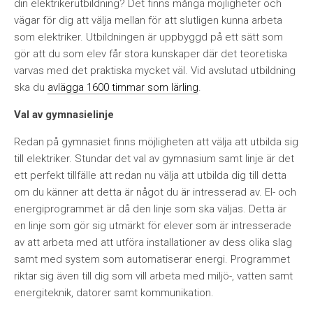
din elektrikerutbildning? Det finns många möjligheter och
vägar för dig att välja mellan för att slutligen kunna arbeta
som elektriker. Utbildningen är uppbyggd på ett sätt som
gör att du som elev får stora kunskaper där det teoretiska
varvas med det praktiska mycket väl. Vid avslutad utbildning
ska du
avlägga 1600 timmar som lärling
.
Val av gymnasielinje
Redan på gymnasiet finns möjligheten att välja att utbilda sig
till elektriker. Stundar det val av gymnasium samt linje är det
ett perfekt tillfälle att redan nu välja att utbilda dig till detta
om du känner att detta är något du är intresserad av. El- och
energiprogrammet är då den linje som ska väljas. Detta är
en linje som gör sig utmärkt för elever som är intresserade
av att arbeta med att utföra installationer av dess olika slag
samt med system som automatiserar energi. Programmet
riktar sig även till dig som vill arbeta med miljö-, vatten samt
energiteknik, datorer samt kommunikation.