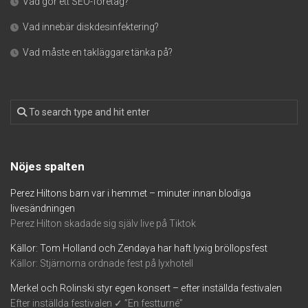
Vad gör ett SEO-företag?
Vad innebär diskdesinfektering?
Vad måste en takläggare tänka på?
Nöjes spalten
Perez Hiltons barn var i hemmet – minuter innan blodiga
livesändningen
Perez Hilton skadade sig själv live på Tiktok
Källor: Tom Holland och Zendaya har haft lyxig bröllopsfest
Källor: Stjärnorna ordnade fest på lyxhotell
Merkel och Rolinski styr egen konsert – efter inställda festivalen
Efter inställda festivalen ✓ ”En festturné”