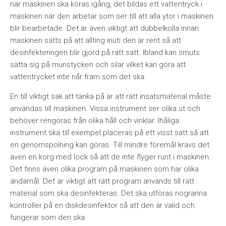
när maskinen ska köras igång, det bildas ett vattentryck i
maskinen när den arbetar som ser till att alla ytor i maskinen
blir bearbetade. Det är även viktigt att dubbelkolla innan
maskinen sätts på att allting inuti den är rent så att
desinfekteringen blir gjord på rätt sätt. Ibland kan smuts
sätta sig på munstycken och silar vilket kan göra att
vattentrycket inte når fram som det ska.
En till viktigt sak att tänka på är att rätt insatsmaterial måste
användas till maskinen. Vissa instrument ser olika ut och
behöver rengöras från olika håll och vinklar. Ihåliga
instrument ska till exempel placeras på ett visst sätt så att
en genomspolning kan göras. Till mindre föremål krävs det
även en korg med lock så att de inte flyger runt i maskinen.
Det finns även olika program på maskinen som har olika
ändamål. Det är viktigt att rätt program används till rätt
material som ska desinfekteras. Det ska utföras nogranna
kontroller på en diskdesinfektor så att den är valid och
fungerar som den ska.