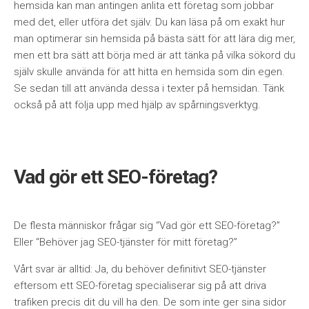
hemsida kan man antingen anlita ett företag som jobbar
med det, eller utföra det själv. Du kan läsa på om exakt hur
man optimerar sin hemsida på bästa sätt för att lära dig mer,
men ett bra sätt att börja med är att tänka på vilka sökord du
själv skulle använda för att hitta en hemsida som din egen.
Se sedan till att använda dessa i texter på hemsidan. Tänk
också på att följa upp med hjälp av spårningsverktyg.
Vad gör ett SEO-företag?
De flesta människor fr
å
gar sig “Vad gör ett SEO-fö
retag?”
Eller “Beh
över jag SEO-tjänster för mitt fö
retag?”
V
å
rt svar är alltid: Ja, du behöver definitivt SEO-tjänster
eftersom ett SEO-företag specialiserar sig på att driva
trafiken precis dit du vill ha den. De som inte ger sina sidor