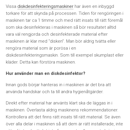
Vissa
diskdesinfekteringsmaskiner
har även en inbyggd
torkare för att skynda på processen. Tiden för rengöringen i
maskinen tar ca 1 timme och med rätt insats till rätt föremål
som ska desinfekteras i maskinen så bör resultatet alltid
vara väl rengjorda och desinfekterade material efter
maskinen är klar med “disken”. Man bör aldrig tvätta eller
rengöra material som är porösa i en
diskdesinfekteringsmaskin. Som till exempel skumplast eller
kläder. Detta kan förstöra maskinen.
Hur använder man en diskdesinfektor?
Innan gods börjar hanteras in i maskinen är det bra att
använda handskar och ta till andra hygienåtgärder.
Direkt efter material har använts klart ska de läggas in i
maskinen. Överlasta aldrig maskinens rekommendationer.
Kontrollera att det finns rätt insats till rätt material. Se även
över alla delar i maskinen så att dem är rätt installerade, inte