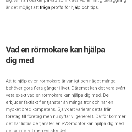
sig. Är man osäker på vad som krävs vid en riktig takläggning
är det möjligt att
fråga proffs för hjälp och tips
.
Vad en rörmokare kan hjälpa
dig med
Att ta hjälp av en rörmokare är vanligt och något många
behöver göra flera gånger i livet. Däremot kan det vara svårt
veta exakt vad en rörmokare kan hjälpa dig med. De
erbjuder faktiskt fler tjänster än många tror och har en
mycket bred kompetens. Självklart varierar detta från
företag till företag men nu syftar vi generellt. Därför kommer
det här listas de tjänster en VVS-montör kan hjälpa dig med,
det är inte allt men en stor del.