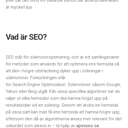
yrke där det finns ett växande behov där arbetsmarknaden
är mycket ljus.
Vad är SEO?
SEO står för sökmotoroptimering, och är ett samlingsnamn
för metoder som används för att optimera ens hemsida så
att den i högre utsträckning dyker upp i sökningar i
sökmotorer. Förkortningen står
för Search Engine Optimization. Sökmotorer såsom Google,
Yahoo eller Bing utgår från vissa specifika algoritmer när de
väljer ut vilka hemsidor som ska hamna högst upp på
resultatsidan vid en sökning. Genom att ändra sin hemsida
på vissa sätt kan man få ens hemsida att hamna högre upp,
eftersom den då av algoritmerna anses mer relevant för det
sökordet som skrevs in – ta hjälp av
apexseo.se
.