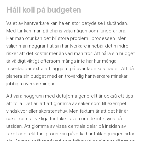
Håll koll på budgeten
Valet av hantverkare kan ha en stor betydelse i slutändan.
Med tur kan man på chans välja någon som fungerar bra.
Har man otur kan det bli stora problem i processen. Men
väljer man noggrant ut sin hantverkare innebär det mindre
risker att det kostar mer än vad man tror. Att hålla sin budget
är väldigt viktigt eftersom många inte har hur många
tusenlappar extra att lägga ut på oväntade kostnader. Att då
planera sin budget med en trovärdig hantverkare minskar
jobbiga överraskningar.
Att vara noggrann med detaljerna generellt är också ett tips
att följa. Det är lätt att glömma av saker som till exempel
vindskivor eller skorstenshuv. Men faktum är att det här är
saker som är viktiga för taket, även om de inte syns på
utsidan. Att glömma av vissa centrala delar på insidan av
taket är direkt farligt och kan påverka hur takläggningen artar