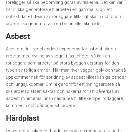
föreligger så ska bedömning göras av riskerna. Det kan var
när ni ska genomföra ett arbete i en gammal silo, i ett
schakt där ett team av rörläggare tillfälligt ska in och dra rör,
arbete ska genomföras i en brunn eller liknande.
Asbest
Även om du i regel endast exponeras för asbest när du
arbetar med rivning av väggar i fastigheter så kan en
rörläggare som arbetar på stora byggen utsättas för den
typen av farliga ämnen. När man river väggar, golv och tak så
uppkommer risk för spridning av asbest vilket kan ge cancer
och lungsjukdomar. Om ni genomför ett rivningsarbete så
ska arbetsplatsen säkras och riskerna för att påverkas av
asbest minimeras innan nästa team, till exempel rörläggare,
kommer in och påbörjar sitt arbete.
Härdplast
Den största risken för härdplast som en rörläggare utsätts