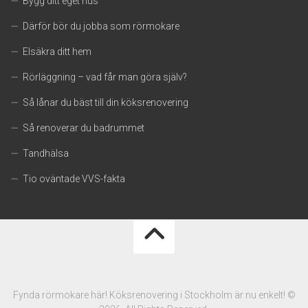
Bygg ditt eget hus
Därför bör du jobba som rörmokare
Elsäkra ditt hem
Rörläggning – vad får man göra själv?
Så lånar du bäst till din köksrenovering
Så renoverar du badrummet
Tandhälsa
Tio oväntade VVS-fakta
Fynda rörmokare här! Köksrenovering i Stockholm är nu enkelt! ©