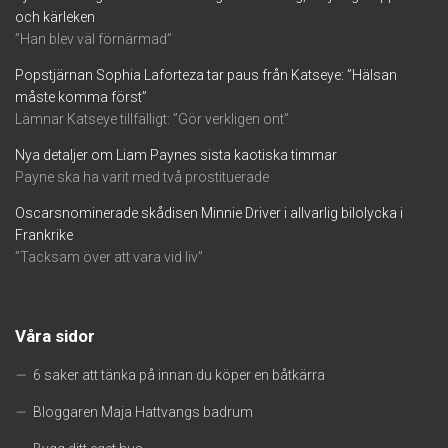
och kärleken
”Han blev väl förnärmad”
Popstjärnan Sophia Laforteza tar paus från Katseye: ”Hälsan
måste komma först”
Lämnar Katseye tillfälligt: ”Gör verkligen ont”
Nya detaljer om Liam Paynes sista kaotiska timmar
Payne ska ha varit med två prostituerade
Oscarsnominerade skådisen Minnie Driver i allvarlig bilolycka i
Frankrike
”Tacksam över att vara vid liv”
Våra sidor
6 saker att tänka på innan du köper en båtkärra
Bloggaren Maja Hattvangs badrum