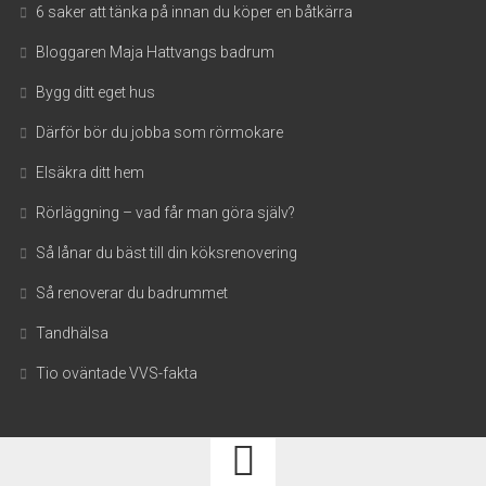
6 saker att tänka på innan du köper en båtkärra
Bloggaren Maja Hattvangs badrum
Bygg ditt eget hus
Därför bör du jobba som rörmokare
Elsäkra ditt hem
Rörläggning – vad får man göra själv?
Så lånar du bäst till din köksrenovering
Så renoverar du badrummet
Tandhälsa
Tio oväntade VVS-fakta