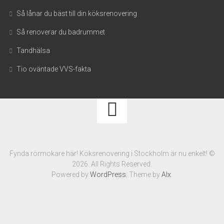
Så lånar du bäst till din köksrenovering
Så renoverar du badrummet
Tandhälsa
Tio oväntade VVS-fakta
Fynda rörmokare här! Köksrenovering i Stockholm är nu enkelt! ©
2026. All Rights Reserved.
Powered by
WordPress
. Theme by
Alx
.