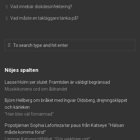
Vad innebär diskdesinfektering?
Vad måste en takläggare tänka på?
Nöjes spalten
Lasse Holm ser slutet: Framtiden är väldigt begränsad
Musikikonens ord om åldrandet
Björn Hellberg om bråket med Ingvar Oldsberg, drejningsklippet
och kärleken
”Han blev väl förnärmad”
Popstjärnan Sophia Laforteza tar paus från Katseye: ”Hälsan
måste komma först”
Lämnar Katseye tillfälligt: ”Gör verkligen ont”