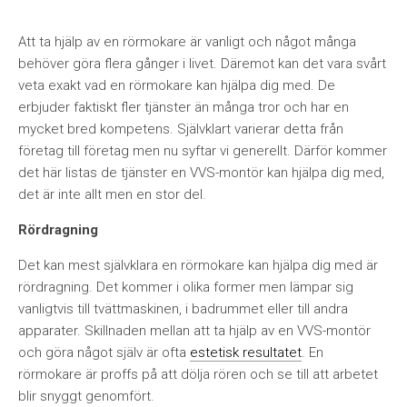
Att ta hjälp av en rörmokare är vanligt och något många
behöver göra flera gånger i livet. Däremot kan det vara svårt
veta exakt vad en rörmokare kan hjälpa dig med. De
erbjuder faktiskt fler tjänster än många tror och har en
mycket bred kompetens. Självklart varierar detta från
företag till företag men nu syftar vi generellt. Därför kommer
det här listas de tjänster en VVS-montör kan hjälpa dig med,
det är inte allt men en stor del.
Rördragning
Det kan mest självklara en rörmokare kan hjälpa dig med är
rördragning. Det kommer i olika former men lämpar sig
vanligtvis till tvättmaskinen, i badrummet eller till andra
apparater. Skillnaden mellan att ta hjälp av en VVS-montör
och göra något själv är ofta
estetisk resultatet
. En
rörmokare är proffs på att dölja rören och se till att arbetet
blir snyggt genomfört.